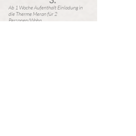
Ab 1 Woche Aufenthalt Einladung in
die Therme Meran für 2
Personen/Wohn.
im April und Mai, 3 Stunden
6.10.-8.11.2026
2 x 3 Stunden
4.
Am Anreisetag ist die Wohnung ab 14
Uhr bezugsbereit. Am Abreisetag
bitten wir die Wohnung bis 10 Uhr
frei zu geben.
5.
Zugreisende werden vom Bahnhof
Meran kostenfrei abgeholt.
6.
Bezahlung mit Banküberweisung