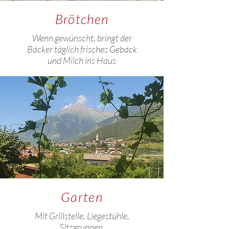
Brötchen
Wenn gewünscht, bringt der
Bäcker täglich frisches Gebäck
und Milch ins Haus
Garten
Mit Grillstelle, Liegestühle,
Sitzgruppen,