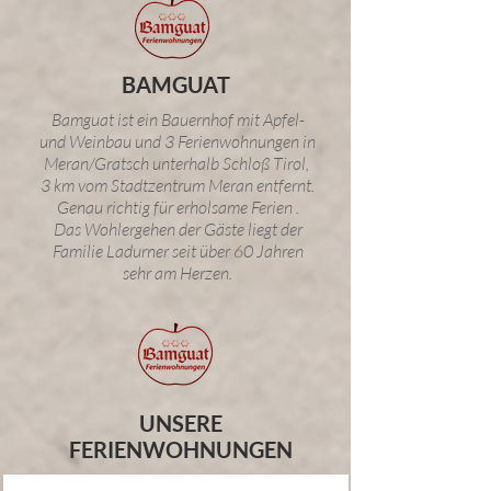
BAMGUAT
Bamguat ist ein Bauernhof mit Apfel-
und Weinbau und 3 Ferienwohnungen in
Meran/Gratsch unterhalb Schloß Tirol,
3 km vom Stadtzentrum Meran entfernt.
Genau richtig für erholsame Ferien .
Das Wohlergehen der Gäste liegt der
Familie Ladurner seit über 60 Jahren
sehr am Herzen.
UNSERE
FERIENWOHNUNGEN